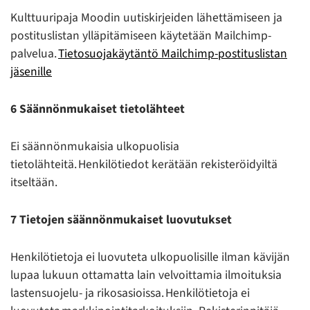
Kulttuuripaja Moodin uutiskirjeiden lähettämiseen ja
postituslistan ylläpitämiseen käytetään Mailchimp-
palvelua.
Tietosuojakäytäntö Mailchimp-postituslistan
jäsenille
6 Säännönmukaiset tietolähteet
Ei säännönmukaisia ulkopuolisia
tietolähteitä. Henkilötiedot kerätään rekisteröidyiltä
itseltään.
7 Tietojen säännönmukaiset luovutukset
Henkilötietoja ei luovuteta ulkopuolisille ilman kävijän
lupaa lukuun ottamatta lain velvoittamia ilmoituksia
lastensuojelu- ja rikosasioissa. Henkilötietoja ei