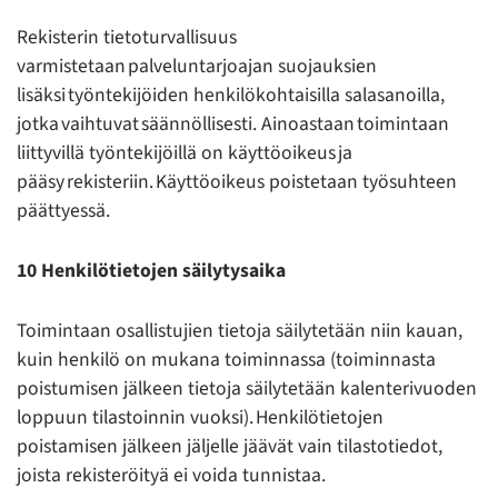
Rekisterin tietoturvallisuus
varmistetaan palveluntarjoajan suojauksien
lisäksi työntekijöiden henkilökohtaisilla salasanoilla,
jotka vaihtuvat säännöllisesti. Ainoastaan toimintaan
liittyvillä työntekijöillä on käyttöoikeus ja
pääsy rekisteriin. Käyttöoikeus poistetaan työsuhteen
päättyessä.
10 Henkilötietojen säilytysaika
Toimintaan osallistujien tietoja säilytetään niin kauan,
kuin henkilö on mukana toiminnassa (toiminnasta
poistumisen jälkeen tietoja säilytetään kalenterivuoden
loppuun tilastoinnin vuoksi). Henkilötietojen
poistamisen jälkeen jäljelle jäävät vain tilastotiedot,
joista rekisteröityä ei voida tunnistaa.