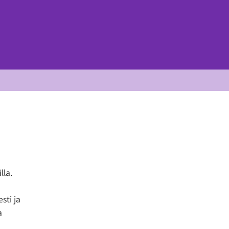
lla.
sti ja
a