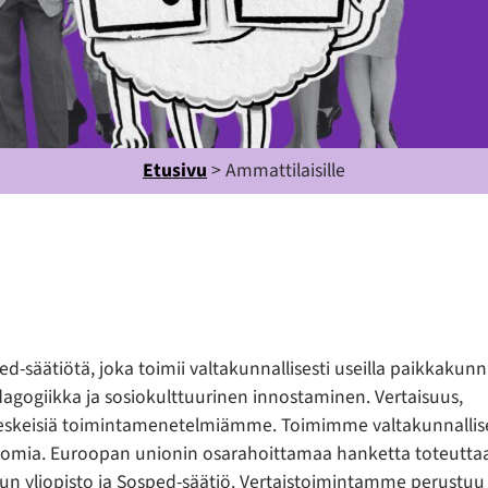
Etusivu
>
Ammattilaisille
-säätiötä, joka toimii valtakunnallisesti useilla paikkakunni
gogiikka ja sosiokulttuurinen innostaminen. Vertaisuus,
t keskeisiä toimintamenetelmiämme. Toimimme valtakunnallise
omia. Euroopan unionin osarahoittamaa hanketta toteutta
n yliopisto ja Sosped-säätiö. Vertaistoimintamme perustuu