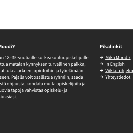
Moodi?
Pikalinkit
n 18–35-vuotiaille korkeakouluopiskelijoille
Mikä Moodi?
tua matalan kynnyksen turvallinen paikka,
In English
aat tukea arkeen, opintoihin ja työelämään
Viikko-ohjel
seen. Pajalla voit osallistua ryhmiin, saada
Yhteystiedot
listä ohjausta, kohdata muita opiskelijoita ja
luovia tapoja vahvistaa opiskelu- ja
iuksiasi.
ebook
Instagram