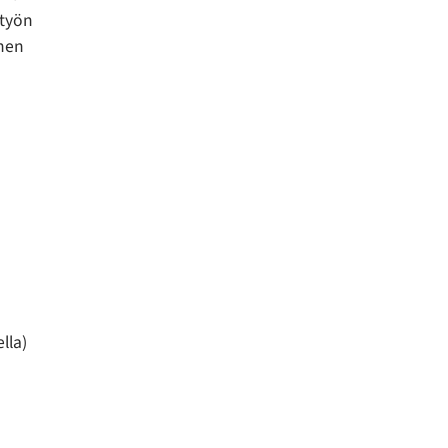
styön
inen
lla)