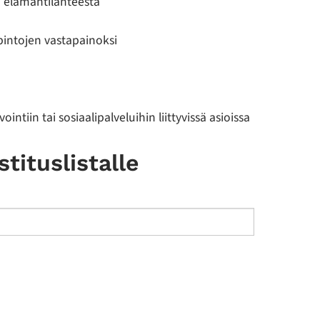
i elämäntilanteesta
pintojen vastapainoksi
intiin tai sosiaalipalveluihin liittyvissä asioissa
tituslistalle