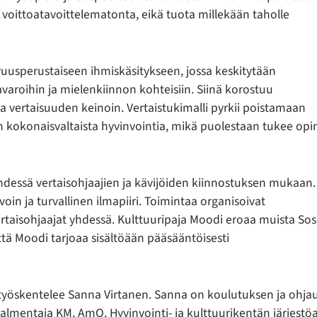
voittoatavoittelematonta, eikä tuota millekään taholle
vuusperustaiseen ihmiskäsitykseen, jossa keskitytään
aroihin ja mielenkiinnon kohteisiin. Siinä korostuu
ja vertaisuuden keinoin. Vertaistukimalli pyrkii poistamaan
n kokonaisvaltaista hyvinvointia, mikä puolestaan tukee opi
hdessä vertaisohjaajien ja kävijöiden kiinnostuksen mukaan.
oin ja turvallinen ilmapiiri. Toimintaa organisoivat
rtaisohjaajat yhdessä. Kulttuuripaja Moodi eroaa muista So
että Moodi tarjoaa sisältöään pääsääntöisesti
työskentelee Sanna Virtanen. Sanna on koulutuksen ja ohja
almentaja KM, AmO. Hyvinvointi- ja kulttuurikentän järjestöak