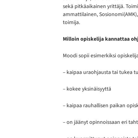
sekä pitkäaikainen yrittäjä. Toi
ammattilainen, Sosionomi(AMK), s
toimija.
Milloin opiskelija kannattaa o
Moodi sopii esimerkiksi opiskelija
– kaipaa uraohjausta tai tukea 
– kokee yksinäisyyttä
– kaipaa rauhallisen paikan opisk
– on jäänyt opinnoissaan eri taht