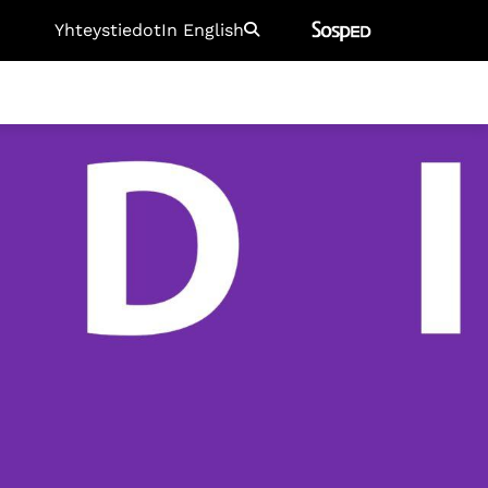
Yhteystiedot
In English
Etsi