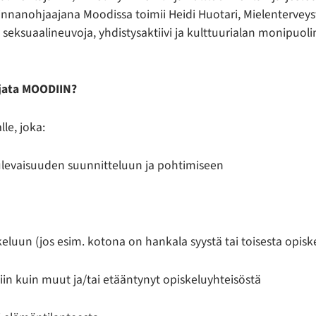
minnanohjaajana Moodissa toimii Heidi Huotari, Mielentervey
eksuaalineuvoja, yhdistysaktiivi ja kulttuurialan monipuol
hjata MOODIIN?
lle, joka:
tulevaisuuden suunnitteluun ja pohtimiseen
eluun (jos esim. kotona on hankala syystä tai toisesta opiske
iin kuin muut ja/tai etääntynyt opiskeluyhteisöstä