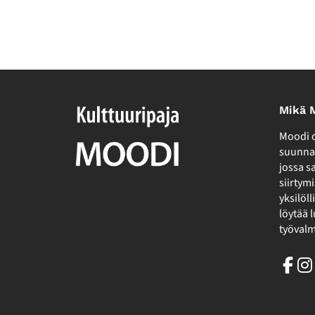
Mikä 
Moodi o
suunnat
jossa s
siirtymi
yksilöl
löytää 
työvalm
Fac