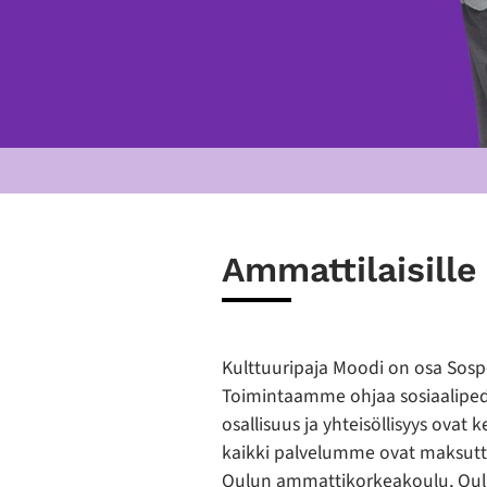
Ammattilaisille
Kulttuuripaja Moodi on osa Sosped
Toimintaamme ohjaa sosiaalipeda
osallisuus ja yhteisöllisyys ova
kaikki palvelumme ovat maksutt
Oulun ammattikorkeakoulu, Oulu