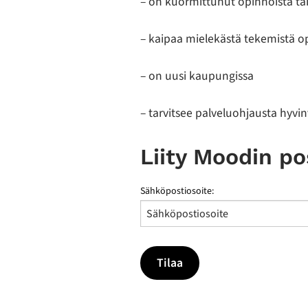
– on kuormittunut opinnoista ta
– kaipaa mielekästä tekemistä o
– on uusi kaupungissa
– tarvitsee palveluohjausta hyvinvo
Liity Moodin pos
Sähköpostiosoite: