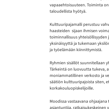
vapaaehtoisuuteen. Toiminta on 
taloudellista hyötyä.
Kulttuuripajamalli perustuu vah
haasteiden sijaan ihmisen voimav
toiminnallisuus yhteisöllisyyden 
yksinäisyyttä ja tukemaan yksilö
ja työelämään kiinnittymistä.
Ryhmien sisällöt suunnitellaan y
Tärkeintä on luovuutta tukeva, av
moniammatillinen verkosto ja ve
säätiön kulttuuripajoista siten, 
korkakouluopiskelijoille.
Moodissa vastaavana ohjaajana 
asiantuntija, ratkaisukeskeinen v