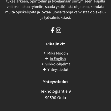
tukea arkeen, opintoihin ja työelämään siirtymiseen. Pajalla
voit osallistua ryhmiin, saada yksilöllistä ohjausta, kohdata
muita opiskelijoita ja löytää luovia tapoja vahvistaa opiskelu-
ja työvalmiuksiasi.
Facebook
Instagram
Pikalinkit
Mikä Moodi?
In English
Viikko-ohjelma
Yhteystiedot
Yhteystiedot
Teknologiantie 9
90590 Oulu