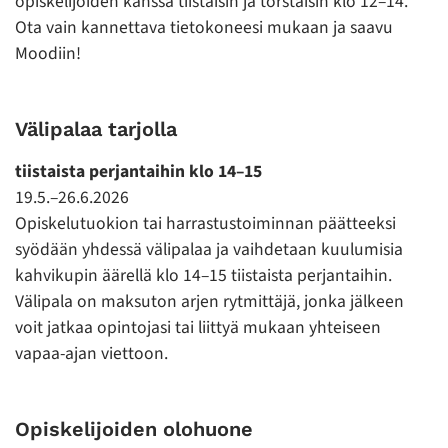
opiskelijoiden kanssa tiistaisin ja torstaisin klo 12–14.
Ota vain kannettava tietokoneesi mukaan ja saavu
Moodiin!
Välipalaa tarjolla
tiistaista perjantaihin klo 14–15
19.5.–26.6.2026
Opiskelutuokion tai harrastustoiminnan päätteeksi
syödään yhdessä välipalaa ja vaihdetaan kuulumisia
kahvikupin äärellä klo 14–15 tiistaista perjantaihin.
Välipala on maksuton arjen rytmittäjä, jonka jälkeen
voit jatkaa opintojasi tai liittyä mukaan yhteiseen
vapaa-ajan viettoon.
Opiskelijoiden olohuone